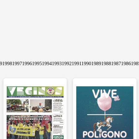
9
1998
1997
1996
1995
1994
1993
1992
1991
1990
1989
1988
1987
1986
198