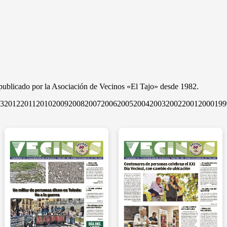
ublicado por la Asociación de Vecinos «El Tajo» desde 1982.
3
2012
2011
2010
2009
2008
2007
2006
2005
2004
2003
2002
2001
2000
199