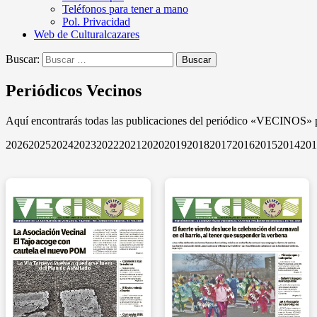
Teléfonos para tener a mano
Pol. Privacidad
Web de Culturalcazares
Buscar:
Periódicos Vecinos
Aquí encontrarás todas las publicaciones del periódico «VECINOS» p
2026
2025
2024
2023
2022
2021
2020
2019
2018
2017
2016
2015
2014
201