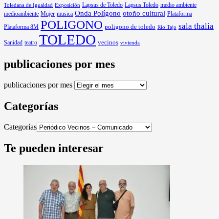
Lapsus de Toledo
medio ambiente
Exposición
Lapsus Toledo
Toledana de Igualdad
Onda Polígono
otoño cultural
medioambiente
Mujer
musica
Plataforma
POLIGONO
sala thalia
poligono de toledo
Plataforma 8M
Rio Tajo
TOLEDO
Sanidad
vecinos
teatro
vivienda
publicaciones por mes
publicaciones por mes
Categorías
Categorías
Te pueden interesar