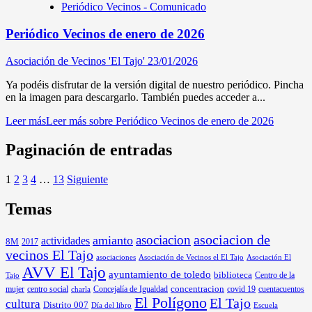
Periódico Vecinos - Comunicado
Periódico Vecinos de enero de 2026
Asociación de Vecinos 'El Tajo'
23/01/2026
Ya podéis disfrutar de la versión digital de nuestro periódico. Pincha
en la imagen para descargarlo. También puedes acceder a...
Leer más
Leer más sobre Periódico Vecinos de enero de 2026
Paginación de entradas
1
2
3
4
…
13
Siguiente
Temas
asociacion
asociacion de
amianto
actividades
8M
2017
vecinos El Tajo
asociaciones
Asociación de Vecinos el El Tajo
Asociación El
AVV El Tajo
ayuntamiento de toledo
biblioteca
Centro de la
Tajo
mujer
centro social
Concejalía de Igualdad
concentracion
covid 19
cuentacuentos
charla
El Polígono
El Tajo
cultura
Distrito 007
Día del libro
Escuela