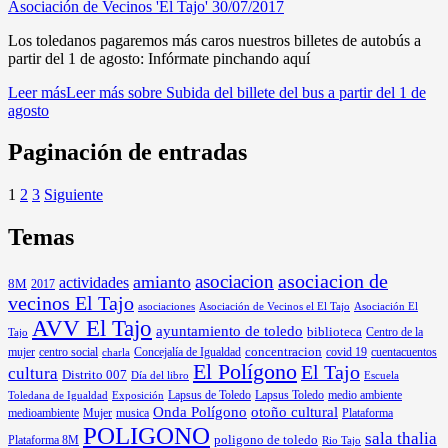
Asociación de Vecinos 'El Tajo'
30/07/2017
Los toledanos pagaremos más caros nuestros billetes de autobús a
partir del 1 de agosto: Infórmate pinchando aquí
Leer más
Leer más sobre Subida del billete del bus a partir del 1 de
agosto
Paginación de entradas
1
2
3
Siguiente
Temas
asociacion
asociacion de
amianto
actividades
8M
2017
vecinos El Tajo
asociaciones
Asociación de Vecinos el El Tajo
Asociación El
AVV El Tajo
ayuntamiento de toledo
biblioteca
Centro de la
Tajo
mujer
centro social
Concejalía de Igualdad
concentracion
covid 19
cuentacuentos
charla
El Polígono
El Tajo
cultura
Distrito 007
Día del libro
Escuela
Lapsus de Toledo
medio ambiente
Exposición
Lapsus Toledo
Toledana de Igualdad
Onda Polígono
otoño cultural
medioambiente
Mujer
musica
Plataforma
POLIGONO
sala thalia
poligono de toledo
Plataforma 8M
Rio Tajo