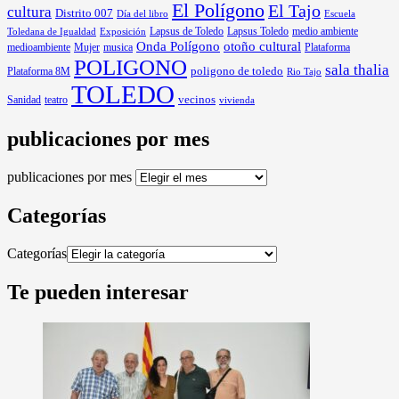
El Polígono
El Tajo
cultura
Distrito 007
Día del libro
Escuela
Lapsus de Toledo
medio ambiente
Exposición
Lapsus Toledo
Toledana de Igualdad
Onda Polígono
otoño cultural
medioambiente
Mujer
musica
Plataforma
POLIGONO
sala thalia
poligono de toledo
Plataforma 8M
Rio Tajo
TOLEDO
Sanidad
vecinos
teatro
vivienda
publicaciones por mes
publicaciones por mes
Categorías
Categorías
Te pueden interesar