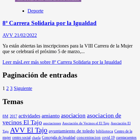
Deporte
8º Carrera Solidaria por la Igualdad
AVV
21/02/2022
Ya están abiertas las inscripciones para la VIII Carrera de la Mujer
que se celebrará el próximo 5 de marzo,...
Leer más
Leer más sobre 8º Carrera Solidaria por la Igualdad
Paginación de entradas
1
2
3
Siguiente
Temas
asociacion
asociacion de
amianto
actividades
8M
2017
vecinos El Tajo
asociaciones
Asociación de Vecinos el El Tajo
Asociación El
AVV El Tajo
ayuntamiento de toledo
biblioteca
Centro de la
Tajo
mujer
centro social
Concejalía de Igualdad
concentracion
covid 19
cuentacuentos
charla