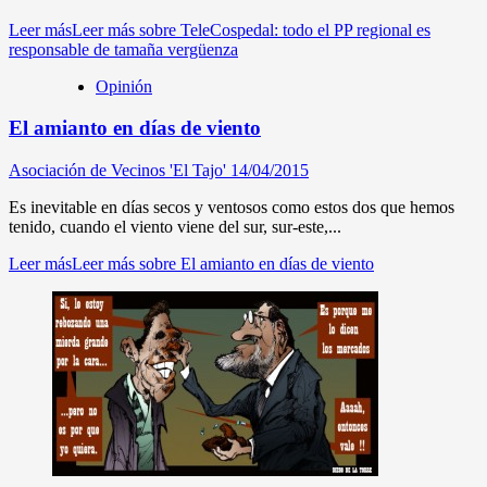
Leer más
Leer más sobre TeleCospedal: todo el PP regional es
responsable de tamaña vergüenza
Opinión
El amianto en días de viento
Asociación de Vecinos 'El Tajo'
14/04/2015
Es inevitable en días secos y ventosos como estos dos que hemos
tenido, cuando el viento viene del sur, sur-este,...
Leer más
Leer más sobre El amianto en días de viento