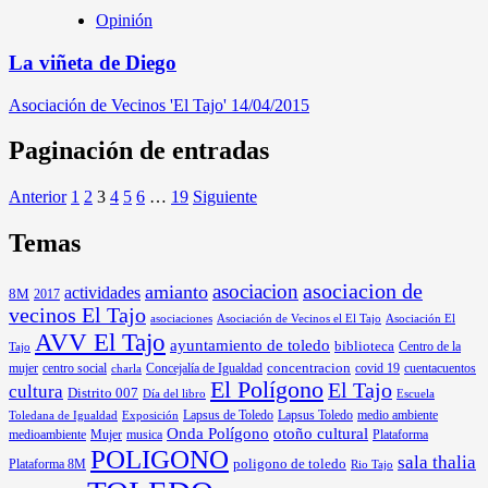
Opinión
La viñeta de Diego
Asociación de Vecinos 'El Tajo'
14/04/2015
Paginación de entradas
Anterior
1
2
3
4
5
6
…
19
Siguiente
Temas
asociacion
asociacion de
amianto
actividades
8M
2017
vecinos El Tajo
asociaciones
Asociación de Vecinos el El Tajo
Asociación El
AVV El Tajo
ayuntamiento de toledo
biblioteca
Centro de la
Tajo
mujer
centro social
Concejalía de Igualdad
concentracion
covid 19
cuentacuentos
charla
El Polígono
El Tajo
cultura
Distrito 007
Día del libro
Escuela
Lapsus de Toledo
medio ambiente
Exposición
Lapsus Toledo
Toledana de Igualdad
Onda Polígono
otoño cultural
medioambiente
Mujer
musica
Plataforma
POLIGONO
sala thalia
poligono de toledo
Plataforma 8M
Rio Tajo