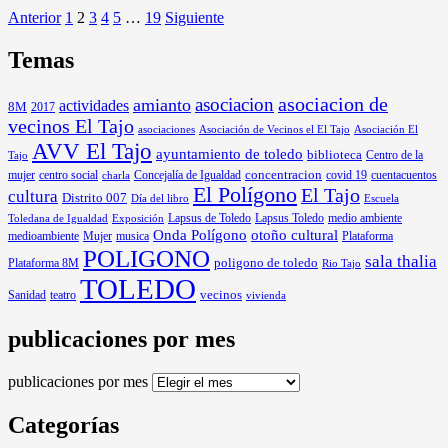
Anterior
1
2
3
4
5
…
19
Siguiente
Temas
asociacion
asociacion de
amianto
actividades
8M
2017
vecinos El Tajo
asociaciones
Asociación de Vecinos el El Tajo
Asociación El
AVV El Tajo
ayuntamiento de toledo
biblioteca
Centro de la
Tajo
mujer
centro social
Concejalía de Igualdad
concentracion
covid 19
cuentacuentos
charla
El Polígono
El Tajo
cultura
Distrito 007
Día del libro
Escuela
Lapsus de Toledo
medio ambiente
Exposición
Lapsus Toledo
Toledana de Igualdad
Onda Polígono
otoño cultural
medioambiente
Mujer
musica
Plataforma
POLIGONO
sala thalia
poligono de toledo
Plataforma 8M
Rio Tajo
TOLEDO
Sanidad
vecinos
teatro
vivienda
publicaciones por mes
publicaciones por mes
Categorías