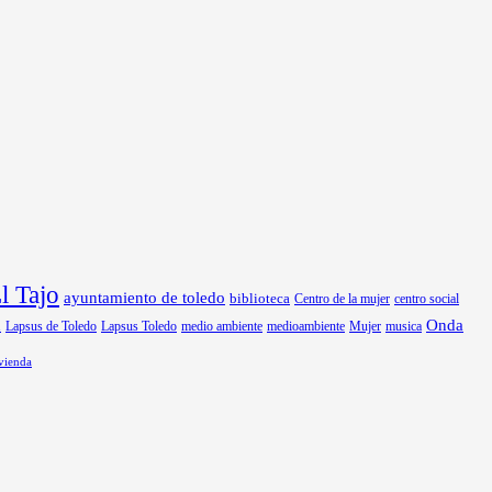
 Tajo
ayuntamiento de toledo
biblioteca
Centro de la mujer
centro social
Onda
Lapsus de Toledo
medio ambiente
medioambiente
Mujer
musica
n
Lapsus Toledo
vienda