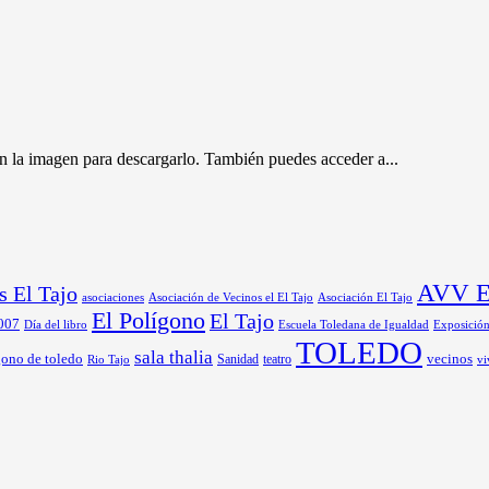
 en la imagen para descargarlo. También puedes acceder a...
AVV El
s El Tajo
asociaciones
Asociación de Vecinos el El Tajo
Asociación El Tajo
El Polígono
El Tajo
 007
Día del libro
Exposició
Escuela Toledana de Igualdad
TOLEDO
sala thalia
gono de toledo
Sanidad
vecinos
Rio Tajo
teatro
vi