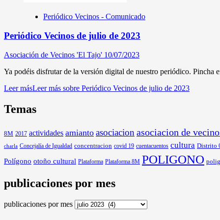
Periódico Vecinos - Comunicado
Periódico Vecinos de julio de 2023
Asociación de Vecinos 'El Tajo'
10/07/2023
Ya podéis disfrutar de la versión digital de nuestro periódico. Pincha
Leer más
Leer más sobre Periódico Vecinos de julio de 2023
Temas
asociacion
asociacion de vecino
amianto
actividades
8M
2017
cultura
Distrito
Concejalía de Igualdad
concentracion
covid 19
cuentacuentos
charla
POLIGONO
Polígono
otoño cultural
poli
Plataforma
Plataforma 8M
publicaciones por mes
publicaciones por mes