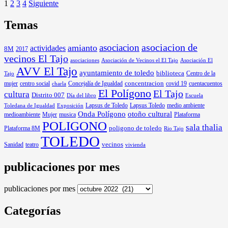
1
2
3
4
Siguiente
Temas
asociacion
asociacion de
amianto
actividades
8M
2017
vecinos El Tajo
asociaciones
Asociación de Vecinos el El Tajo
Asociación El
AVV El Tajo
ayuntamiento de toledo
biblioteca
Centro de la
Tajo
mujer
centro social
Concejalía de Igualdad
concentracion
covid 19
cuentacuentos
charla
El Polígono
El Tajo
cultura
Distrito 007
Día del libro
Escuela
Lapsus de Toledo
medio ambiente
Exposición
Lapsus Toledo
Toledana de Igualdad
Onda Polígono
otoño cultural
medioambiente
Mujer
musica
Plataforma
POLIGONO
sala thalia
poligono de toledo
Plataforma 8M
Rio Tajo
TOLEDO
Sanidad
vecinos
teatro
vivienda
publicaciones por mes
publicaciones por mes
Categorías