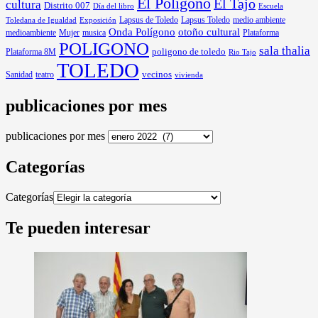
El Polígono
El Tajo
cultura
Distrito 007
Día del libro
Escuela
Lapsus de Toledo
medio ambiente
Exposición
Lapsus Toledo
Toledana de Igualdad
Onda Polígono
otoño cultural
medioambiente
Mujer
musica
Plataforma
POLIGONO
sala thalia
poligono de toledo
Plataforma 8M
Rio Tajo
TOLEDO
Sanidad
vecinos
teatro
vivienda
publicaciones por mes
publicaciones por mes
Categorías
Categorías
Te pueden interesar