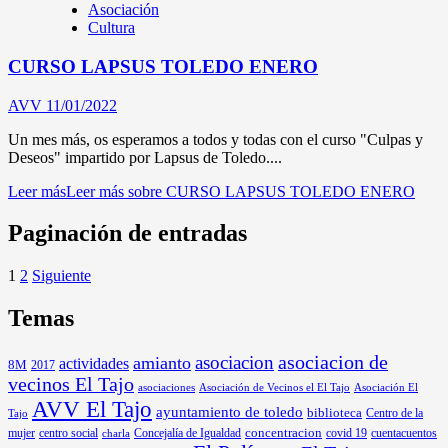
Asociación
Cultura
CURSO LAPSUS TOLEDO ENERO
AVV
11/01/2022
Un mes más, os esperamos a todos y todas con el curso "Culpas y
Deseos" impartido por Lapsus de Toledo....
Leer más
Leer más sobre CURSO LAPSUS TOLEDO ENERO
Paginación de entradas
1
2
Siguiente
Temas
asociacion
asociacion de
amianto
actividades
8M
2017
vecinos El Tajo
asociaciones
Asociación de Vecinos el El Tajo
Asociación El
AVV El Tajo
ayuntamiento de toledo
biblioteca
Centro de la
Tajo
mujer
centro social
Concejalía de Igualdad
concentracion
covid 19
cuentacuentos
charla