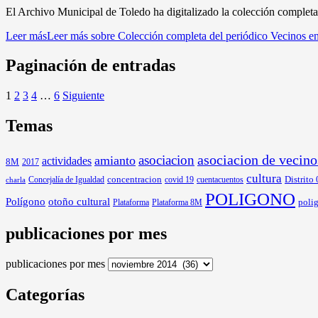
El Archivo Municipal de Toledo ha digitalizado la colección completa 
Leer más
Leer más sobre Colección completa del periódico Vecinos e
Paginación de entradas
1
2
3
4
…
6
Siguiente
Temas
asociacion
asociacion de vecino
amianto
actividades
8M
2017
cultura
Distrito
Concejalía de Igualdad
concentracion
covid 19
cuentacuentos
charla
POLIGONO
Polígono
otoño cultural
poli
Plataforma
Plataforma 8M
publicaciones por mes
publicaciones por mes
Categorías