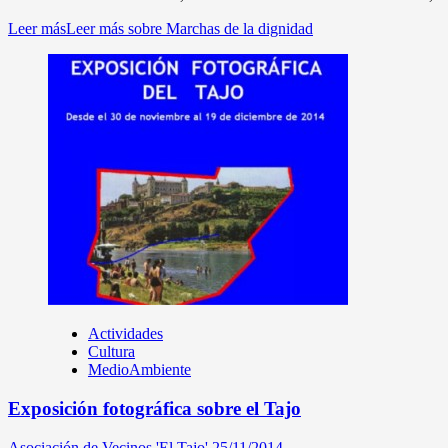
Leer más
Leer más sobre Marchas de la dignidad
Actividades
Cultura
MedioAmbiente
Exposición fotográfica sobre el Tajo
Asociación de Vecinos 'El Tajo'
25/11/2014