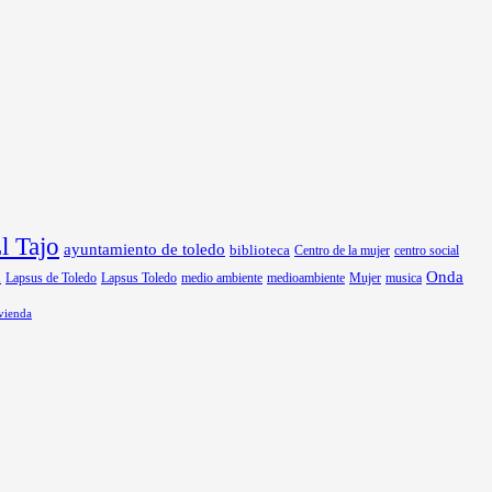
 Tajo
ayuntamiento de toledo
biblioteca
Centro de la mujer
centro social
Onda
Lapsus de Toledo
medio ambiente
medioambiente
Mujer
musica
n
Lapsus Toledo
vienda