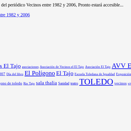
del periódico Vecinos entre 1982 y 2006, Pronto estará accesible...
ntre 1982 y 2006
AVV El
s El Tajo
asociaciones
Asociación de Vecinos el El Tajo
Asociación El Tajo
El Polígono
El Tajo
 007
Día del libro
Exposició
Escuela Toledana de Igualdad
TOLEDO
sala thalia
gono de toledo
Sanidad
vecinos
Rio Tajo
teatro
vi