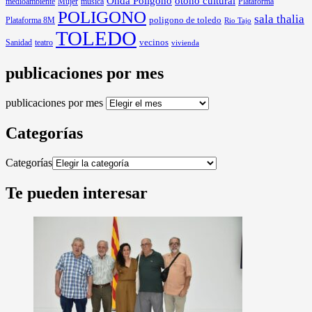
Onda Polígono
otoño cultural
medioambiente
Mujer
musica
Plataforma
POLIGONO
sala thalia
poligono de toledo
Plataforma 8M
Rio Tajo
TOLEDO
Sanidad
vecinos
teatro
vivienda
publicaciones por mes
publicaciones por mes
Categorías
Categorías
Te pueden interesar