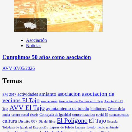
Asociación
Noticias
Cumplimos 50 años como asociación
AVV
07/05/2026
Temas
asociacion
asociacion de
amianto
actividades
8M
2017
vecinos El Tajo
asociaciones
Asociación de Vecinos el El Tajo
Asociación El
AVV El Tajo
ayuntamiento de toledo
biblioteca
Centro de la
Tajo
mujer
centro social
Concejalía de Igualdad
concentracion
covid 19
cuentacuentos
charla
El Polígono
El Tajo
cultura
Distrito 007
Día del libro
Escuela
Lapsus de Toledo
medio ambiente
Exposición
Lapsus Toledo
Toledana de Igualdad