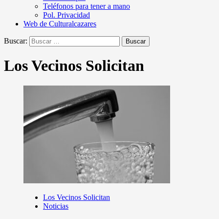
Teléfonos para tener a mano
Pol. Privacidad
Web de Culturalcazares
Buscar:
Los Vecinos Solicitan
Los Vecinos Solicitan
Noticias