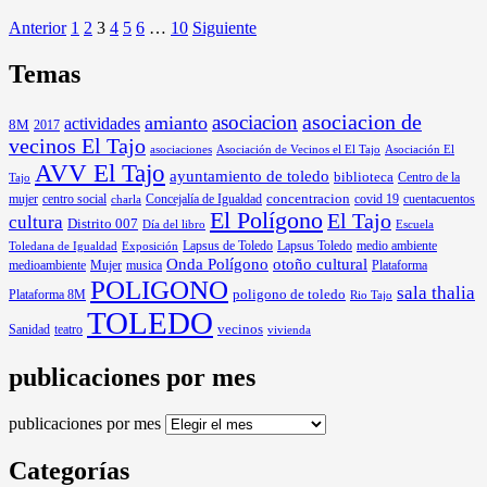
Anterior
1
2
3
4
5
6
…
10
Siguiente
Temas
asociacion
asociacion de
amianto
actividades
8M
2017
vecinos El Tajo
asociaciones
Asociación de Vecinos el El Tajo
Asociación El
AVV El Tajo
ayuntamiento de toledo
biblioteca
Centro de la
Tajo
mujer
centro social
Concejalía de Igualdad
concentracion
covid 19
cuentacuentos
charla
El Polígono
El Tajo
cultura
Distrito 007
Día del libro
Escuela
Lapsus de Toledo
medio ambiente
Exposición
Lapsus Toledo
Toledana de Igualdad
Onda Polígono
otoño cultural
medioambiente
Mujer
musica
Plataforma
POLIGONO
sala thalia
poligono de toledo
Plataforma 8M
Rio Tajo
TOLEDO
Sanidad
vecinos
teatro
vivienda
publicaciones por mes
publicaciones por mes
Categorías