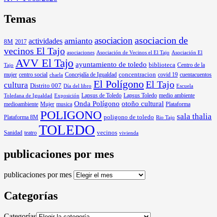
Temas
asociacion
asociacion de
amianto
actividades
8M
2017
vecinos El Tajo
asociaciones
Asociación de Vecinos el El Tajo
Asociación El
AVV El Tajo
ayuntamiento de toledo
biblioteca
Centro de la
Tajo
mujer
centro social
Concejalía de Igualdad
concentracion
covid 19
cuentacuentos
charla
El Polígono
El Tajo
cultura
Distrito 007
Día del libro
Escuela
Lapsus de Toledo
medio ambiente
Exposición
Lapsus Toledo
Toledana de Igualdad
Onda Polígono
otoño cultural
medioambiente
Mujer
musica
Plataforma
POLIGONO
sala thalia
poligono de toledo
Plataforma 8M
Rio Tajo
TOLEDO
Sanidad
vecinos
teatro
vivienda
publicaciones por mes
publicaciones por mes
Categorías
Categorías