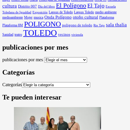
El Polígono
El Tajo
cultura
Distrito 007
Día del libro
Escuela
Lapsus de Toledo
medio ambiente
Exposición
Lapsus Toledo
Toledana de Igualdad
Onda Polígono
otoño cultural
medioambiente
Mujer
musica
Plataforma
POLIGONO
sala thalia
poligono de toledo
Plataforma 8M
Rio Tajo
TOLEDO
Sanidad
vecinos
teatro
vivienda
publicaciones por mes
publicaciones por mes
Categorías
Categorías
Te pueden interesar