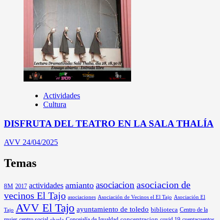
Actividades
Cultura
DISFRUTA DEL TEATRO EN LA SALA THALÍA
AVV
24/04/2025
Temas
asociacion
asociacion de
amianto
actividades
8M
2017
vecinos El Tajo
asociaciones
Asociación de Vecinos el El Tajo
Asociación El
AVV El Tajo
ayuntamiento de toledo
biblioteca
Centro de la
Tajo
mujer
centro social
Concejalía de Igualdad
concentracion
covid 19
cuentacuentos
charla