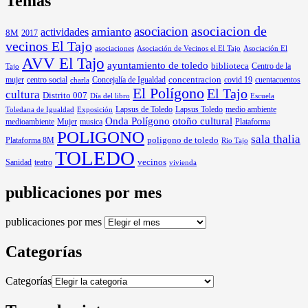
Temas
asociacion
asociacion de
amianto
actividades
8M
2017
vecinos El Tajo
asociaciones
Asociación de Vecinos el El Tajo
Asociación El
AVV El Tajo
ayuntamiento de toledo
biblioteca
Centro de la
Tajo
mujer
centro social
Concejalía de Igualdad
concentracion
covid 19
cuentacuentos
charla
El Polígono
El Tajo
cultura
Distrito 007
Día del libro
Escuela
Lapsus de Toledo
medio ambiente
Exposición
Lapsus Toledo
Toledana de Igualdad
Onda Polígono
otoño cultural
medioambiente
Mujer
musica
Plataforma
POLIGONO
sala thalia
poligono de toledo
Plataforma 8M
Rio Tajo
TOLEDO
Sanidad
vecinos
teatro
vivienda
publicaciones por mes
publicaciones por mes
Categorías
Categorías