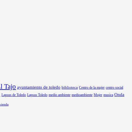
 Tajo
ayuntamiento de toledo
biblioteca
Centro de la mujer
centro social
Onda
Lapsus de Toledo
medio ambiente
medioambiente
Mujer
musica
n
Lapsus Toledo
vienda