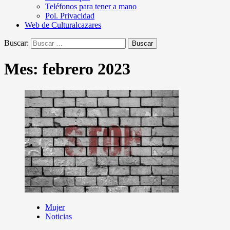
Teléfonos para tener a mano
Pol. Privacidad
Web de Culturalcazares
Buscar:
Mes:
febrero 2023
Mujer
Noticias