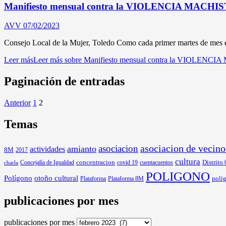
Manifiesto mensual contra la VIOLENCIA MACHI
AVV
07/02/2023
Consejo Local de la Mujer, Toledo Como cada primer martes de mes el
Leer más
Leer más sobre Manifiesto mensual contra la VIOLENC
Paginación de entradas
Anterior
1
2
Temas
asociacion
asociacion de vecino
amianto
actividades
8M
2017
cultura
Distrito
Concejalía de Igualdad
concentracion
covid 19
cuentacuentos
charla
POLIGONO
Polígono
otoño cultural
poli
Plataforma
Plataforma 8M
publicaciones por mes
publicaciones por mes