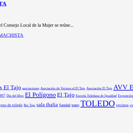
STA
 Consejo Local de la Mujer se reúne...
IA MACHISTA
AVV El
s El Tajo
asociaciones
Asociación de Vecinos el El Tajo
Asociación El Tajo
El Polígono
El Tajo
 007
Día del libro
Exposició
Escuela Toledana de Igualdad
TOLEDO
sala thalia
gono de toledo
Sanidad
vecinos
Rio Tajo
teatro
vi