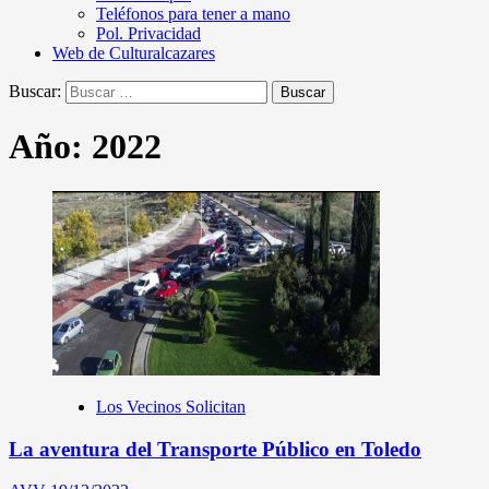
Teléfonos para tener a mano
Pol. Privacidad
Web de Culturalcazares
Buscar:
Año:
2022
Los Vecinos Solicitan
La aventura del Transporte Público en Toledo