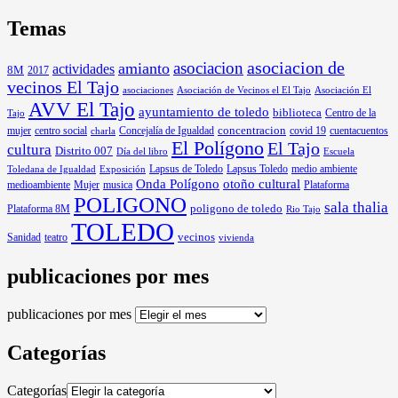
Temas
asociacion
asociacion de
amianto
actividades
8M
2017
vecinos El Tajo
asociaciones
Asociación de Vecinos el El Tajo
Asociación El
AVV El Tajo
ayuntamiento de toledo
biblioteca
Centro de la
Tajo
mujer
centro social
Concejalía de Igualdad
concentracion
covid 19
cuentacuentos
charla
El Polígono
El Tajo
cultura
Distrito 007
Día del libro
Escuela
Lapsus de Toledo
medio ambiente
Exposición
Lapsus Toledo
Toledana de Igualdad
Onda Polígono
otoño cultural
medioambiente
Mujer
musica
Plataforma
POLIGONO
sala thalia
poligono de toledo
Plataforma 8M
Rio Tajo
TOLEDO
Sanidad
vecinos
teatro
vivienda
publicaciones por mes
publicaciones por mes
Categorías
Categorías