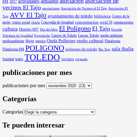
asociacion
asociacion de
amianto
actividades
8M
2017
vecinos El Tajo
asociaciones
Asociación de Vecinos el El Tajo
Asociación El
AVV El Tajo
ayuntamiento de toledo
biblioteca
Centro de la
Tajo
mujer
centro social
Concejalía de Igualdad
concentracion
covid 19
cuentacuentos
charla
El Polígono
El Tajo
cultura
Distrito 007
Día del libro
Escuela
Lapsus de Toledo
medio ambiente
Exposición
Lapsus Toledo
Toledana de Igualdad
Onda Polígono
otoño cultural
medioambiente
Mujer
musica
Plataforma
POLIGONO
sala thalia
poligono de toledo
Plataforma 8M
Rio Tajo
TOLEDO
Sanidad
vecinos
teatro
vivienda
publicaciones por mes
publicaciones por mes
Categorías
Categorías
Te pueden interesar