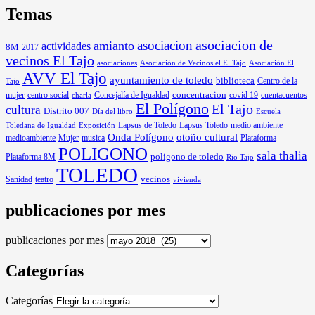
Temas
asociacion
asociacion de
amianto
actividades
8M
2017
vecinos El Tajo
asociaciones
Asociación de Vecinos el El Tajo
Asociación El
AVV El Tajo
ayuntamiento de toledo
biblioteca
Centro de la
Tajo
mujer
centro social
Concejalía de Igualdad
concentracion
covid 19
cuentacuentos
charla
El Polígono
El Tajo
cultura
Distrito 007
Día del libro
Escuela
Lapsus de Toledo
medio ambiente
Exposición
Lapsus Toledo
Toledana de Igualdad
Onda Polígono
otoño cultural
medioambiente
Mujer
musica
Plataforma
POLIGONO
sala thalia
poligono de toledo
Plataforma 8M
Rio Tajo
TOLEDO
Sanidad
vecinos
teatro
vivienda
publicaciones por mes
publicaciones por mes
Categorías
Categorías