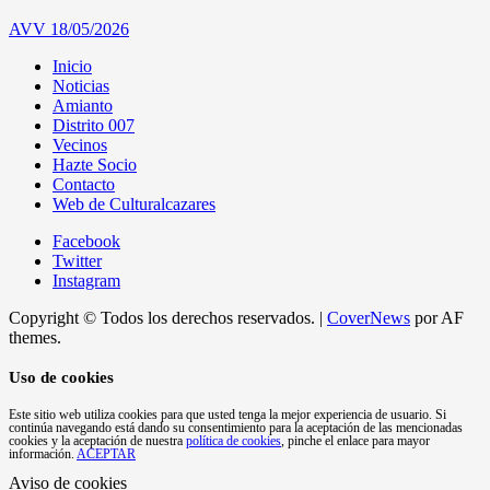
AVV
18/05/2026
Inicio
Noticias
Amianto
Distrito 007
Vecinos
Hazte Socio
Contacto
Web de Culturalcazares
Facebook
Twitter
Instagram
Copyright © Todos los derechos reservados.
|
CoverNews
por AF
themes.
Uso de cookies
Este sitio web utiliza cookies para que usted tenga la mejor experiencia de usuario. Si
continúa navegando está dando su consentimiento para la aceptación de las mencionadas
cookies y la aceptación de nuestra
política de cookies
, pinche el enlace para mayor
información.
ACEPTAR
Aviso de cookies