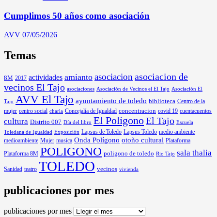
Cumplimos 50 años como asociación
AVV
07/05/2026
Temas
asociacion
asociacion de
amianto
actividades
8M
2017
vecinos El Tajo
asociaciones
Asociación de Vecinos el El Tajo
Asociación El
AVV El Tajo
ayuntamiento de toledo
biblioteca
Centro de la
Tajo
mujer
centro social
Concejalía de Igualdad
concentracion
covid 19
cuentacuentos
charla
El Polígono
El Tajo
cultura
Distrito 007
Día del libro
Escuela
Lapsus de Toledo
medio ambiente
Exposición
Lapsus Toledo
Toledana de Igualdad
Onda Polígono
otoño cultural
medioambiente
Mujer
musica
Plataforma
POLIGONO
sala thalia
poligono de toledo
Plataforma 8M
Rio Tajo
TOLEDO
Sanidad
vecinos
teatro
vivienda
publicaciones por mes
publicaciones por mes